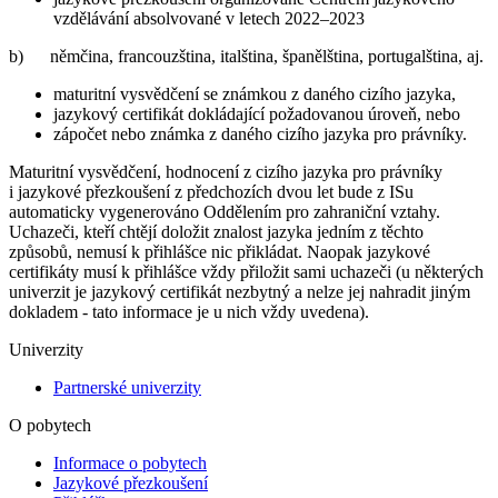
vzdělávání absolvované v letech 2022–2023
b) němčina, francouzština, italština, španělština, portugalština, aj.
maturitní vysvědčení se známkou z daného cizího jazyka,
jazykový certifikát dokládající požadovanou úroveň, nebo
zápočet nebo známka z daného cizího jazyka pro právníky.
Maturitní vysvědčení, hodnocení z cizího jazyka pro právníky
i jazykové přezkoušení z předchozích dvou let bude z ISu
automaticky vygenerováno Oddělením pro zahraniční vztahy.
Uchazeči, kteří chtějí doložit znalost jazyka jedním z těchto
způsobů, nemusí k přihlášce nic přikládat. Naopak jazykové
certifikáty musí k přihlášce vždy přiložit sami uchazeči (u některých
univerzit je jazykový certifikát nezbytný a nelze jej nahradit jiným
dokladem - tato informace je u nich vždy uvedena).
Univerzity
Partnerské univerzity
O pobytech
Informace o pobytech
Jazykové přezkoušení