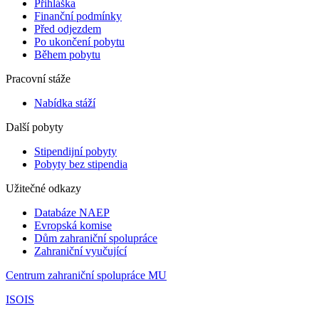
Přihláška
Finanční podmínky
Před odjezdem
Po ukončení pobytu
Během pobytu
Pracovní stáže
Nabídka stáží
Další pobyty
Stipendijní pobyty
Pobyty bez stipendia
Užitečné odkazy
Databáze NAEP
Evropská komise
Dům zahraniční spolupráce
Zahraniční vyučující
Centrum zahraniční spolupráce MU
ISOIS