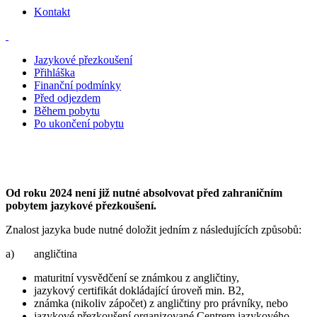
Kontakt
Jazykové přezkoušení
Přihláška
Finanční podmínky
Před odjezdem
Během pobytu
Po ukončení pobytu
Jazykové přezkoušení
Od roku 2024 není již nutné absolvovat před zahraničním
pobytem jazykové přezkoušení.
Znalost jazyka bude nutné doložit jedním z následujících způsobů:
a) angličtina
maturitní vysvědčení se známkou z angličtiny,
jazykový certifikát dokládající úroveň min. B2,
známka (nikoliv zápočet) z angličtiny pro právníky, nebo
jazykové přezkoušení organizované Centrem jazykového