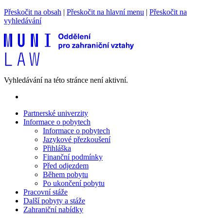
Přeskočit na obsah
|
Přeskočit na hlavní menu
|
Přeskočit na
vyhledávání
Vyhledávání na této stránce není aktivní.
Partnerské univerzity
Informace o pobytech
Informace o pobytech
Jazykové přezkoušení
Přihláška
Finanční podmínky
Před odjezdem
Během pobytu
Po ukončení pobytu
Pracovní stáže
Další pobyty a stáže
Zahraniční nabídky