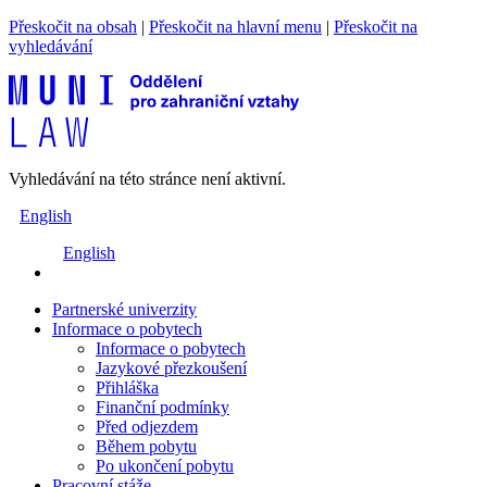
Přeskočit na obsah
|
Přeskočit na hlavní menu
|
Přeskočit na
vyhledávání
Vyhledávání na této stránce není aktivní.
English
English
Partnerské univerzity
Informace o pobytech
Informace o pobytech
Jazykové přezkoušení
Přihláška
Finanční podmínky
Před odjezdem
Během pobytu
Po ukončení pobytu
Pracovní stáže