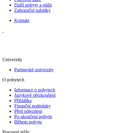
Další pobyty a stáže
Zahraniční nabídky
Kontakt
Aktuality
Univerzity
Partnerské univerzity
O pobytech
Informace o pobytech
Jazykové přezkoušení
Přihláška
Finanční podmínky
Před odjezdem
Po ukončení pobytu
Během pobytu
Pracovní stáže