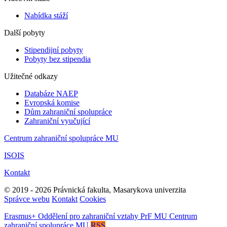
Nabídka stáží
Další pobyty
Stipendijní pobyty
Pobyty bez stipendia
Užitečné odkazy
Databáze NAEP
Evropská komise
Dům zahraniční spolupráce
Zahraniční vyučující
Centrum zahraniční spolupráce MU
ISOIS
Kontakt
© 2019 - 2026 Právnická fakulta, Masarykova univerzita
Správce webu
Kontakt
Cookies
Erasmus+
Oddělení pro zahraniční vztahy PrF MU
Centrum
zahraniční spolupráce MU
RSS