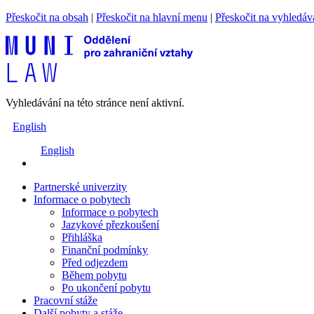
Přeskočit na obsah
|
Přeskočit na hlavní menu
|
Přeskočit na vyhledáv
Vyhledávání na této stránce není aktivní.
English
English
Partnerské univerzity
Informace o pobytech
Informace o pobytech
Jazykové přezkoušení
Přihláška
Finanční podmínky
Před odjezdem
Během pobytu
Po ukončení pobytu
Pracovní stáže
Další pobyty a stáže