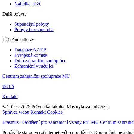
Nabídka stáží
Další pobyty
Stipendijní pobyty
Pobyty bez stipendia
Užitečné odkazy
Databáze NAEP
Evropská komise
Dům zahraniční spolupráce
Zahraniční vyučující
Centrum zahraniční spolupráce MU
ISOIS
Kontakt
© 2019 - 2026 Právnická fakulta, Masarykova univerzita
Správce webu
Kontakt
Cookies
Erasmus+
Oddělení pro zahraniční vztahy PrF MU
Centrum zahranič
Používáte starou verzi internetového prohlížeče. Doporučujeme aktual