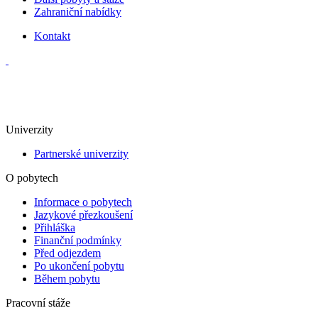
Zahraniční nabídky
Kontakt
Aktuality
Univerzity
Partnerské univerzity
O pobytech
Informace o pobytech
Jazykové přezkoušení
Přihláška
Finanční podmínky
Před odjezdem
Po ukončení pobytu
Během pobytu
Pracovní stáže